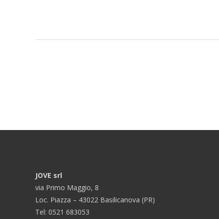
JOVE srl
via Primo Maggio, 8
Loc. Piazza – 43022 Basilicanova (PR)
Tel: 0521 683053