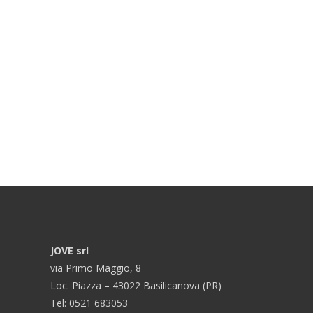
JOVE srl
via Primo Maggio, 8
Loc. Piazza – 43022 Basilicanova (PR)
Tel: 0521 683053