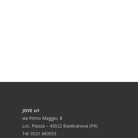
JOVE srl
via Primo Maggio, 8
Loc. Piazza – 43022 Basilicanova (PR)
Tel: 0521 683053