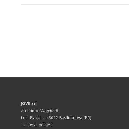
JOVE srl
via Primo Maggio, 8
Loc. Piazza – 43022 Basilicanova (PR)
Tel: 0521 683053