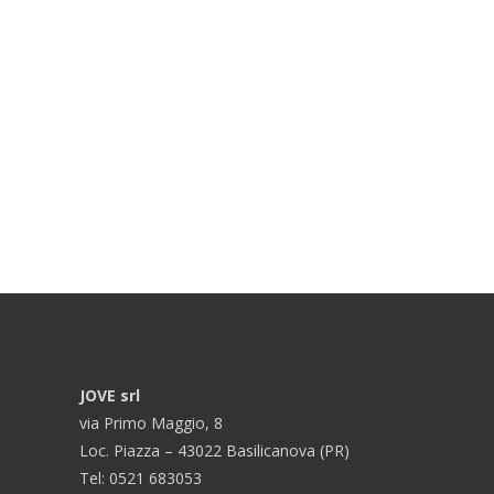
JOVE srl
via Primo Maggio, 8
Loc. Piazza – 43022 Basilicanova (PR)
Tel: 0521 683053