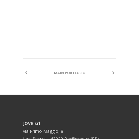
Malcesine
MAIN PORTFOLIO
JOVE srl
via Primo Maggio, 8
Loc. Piazza – 43022 Basilicanova (PR)