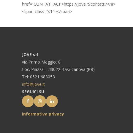
href=”CONTATTACI”>https://jove.it/contatti/</a>
<span class=”s1″></span>
JOVE srl
via Primo Maggio, 8
Loc. Piazza – 43022 Basilicanova (PR)
Tel: 0521 683053
info@jove.it
SEGUICI SU:
Informativa privacy