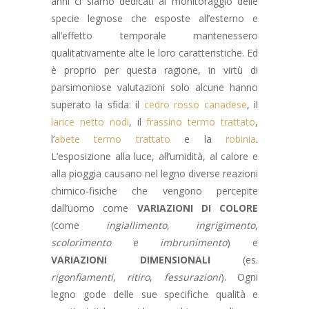
anni ci siamo dedicati al monitoraggio delle
specie legnose che esposte all’esterno e
all’effetto temporale mantenessero
qualitativamente alte le loro caratteristiche. Ed
è proprio per questa ragione, in virtù di
parsimoniose valutazioni solo alcune hanno
superato la sfida: il
cedro rosso canadese
, il
larice netto nodi
, il
frassino termo trattato
,
l’
abete termo trattato
e la
robinia
.
L’esposizione alla luce, all’umidità, al calore e
alla pioggia causano nel legno diverse reazioni
chimico-fisiche che vengono percepite
dall’uomo come
VARIAZIONI DI COLORE
(come
ingiallimento
,
ingrigimento
,
scolorimento
e
imbrunimento
) e
VARIAZIONI DIMENSIONALI
(es.
rigonfiamenti
,
ritiro
,
fessurazioni
). Ogni
legno gode delle sue specifiche qualità e