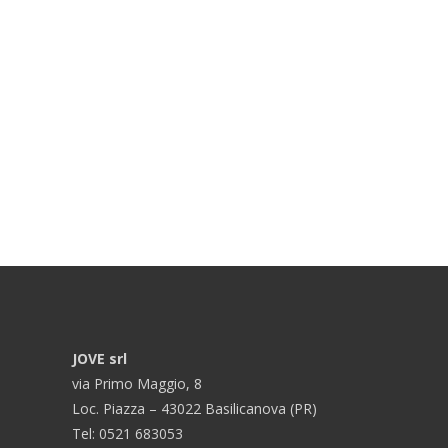
JOVE srl
via Primo Maggio, 8
Loc. Piazza – 43022 Basilicanova (PR)
Tel: 0521 683053