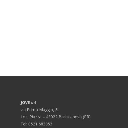
JOVE srl
via Primo Maggio, 8
Loc. Piazza – 43022 Basilicanova (PR)
Tel: 0521 683053