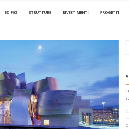
EDIFICI
STRUTTURE
RIVESTIMENTI
PROGETTI
S
fo
A
I
s
C
C