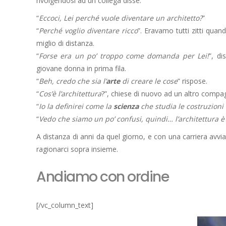
rivolgendosi ad un collega disse:
“
Eccoci, Lei perché vuole diventare un architetto?
”
“
Perché voglio diventare ricco
”. Eravamo tutti zitti quand
miglio di distanza.
“
Forse era un po’ troppo come domanda per Lei!
”, di
giovane donna in prima fila.
“
Beh, credo che sia l’
arte
di creare le cose
” rispose.
“
Cos’è l’architettura
?”, chiese di nuovo ad un altro compa
“
Io la definirei come la
scienza
che studia le costruzioni 
“
Vedo che siamo un po’ confusi, quindi… l’architettura è
A distanza di anni da quel giorno, e con una carriera avv
ragionarci sopra insieme.
Andiamo con ordine
[/vc_column_text]