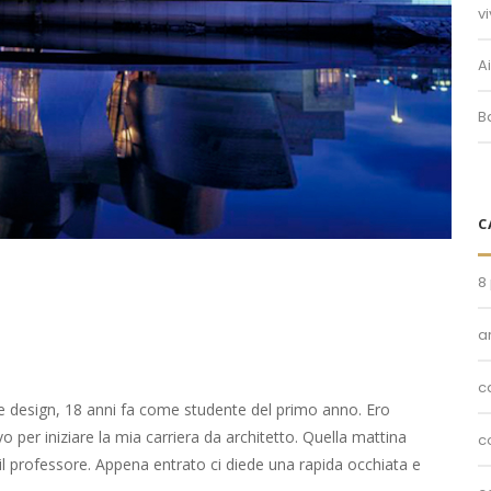
v
A
B
C
8
a
c
 e design, 18 anni fa come studente del primo anno. Ero
 per iniziare la mia carriera da architetto. Quella mattina
c
e il professore. Appena entrato ci diede una rapida occhiata e