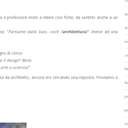
c
e
o il professore iniziò a ridere così forte, da sentirlo anche a un
e
sse. “
Partiamo dalle basi, cos’è l’
architettura
?
” chiese ad una
i
gno di corso:
J
e il design
” disse.
 arte o scienza?
”.
N
iata da architetto, ancora sto cercando una risposta. Proviamo a
N
p
p
r