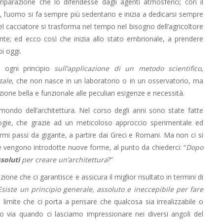
riparazione che lo difendesse dagli agenti atmosferici; con il
ini, l’uomo si fa sempre più sedentario e inizia a dedicarsi sempre
l cacciatore si trasforma nel tempo nel bisogno dell’agricoltore
te; ed ecco così che inizia allo stato embrionale, a prendere
i oggi.
 ogni principio
sull’applicazione di un metodo scientifico
,
tale
, che non nasce in un laboratorio o in un osservatorio, ma
ione bella e funzionale alle peculiari esigenze e necessità.
ondo dell’architettura. Nel corso degli anni sono state fatte
logie, che grazie ad un meticoloso approccio sperimentale ed
mi passi da gigante, a partire dai Greci e Romani. Ma non ci si
 e vengono introdotte nuove forme, al punto da chiederci: “
Dopo
soluti
per creare un’architettura
?”
ne che ci garantisce e assicura il miglior risultato in termini di
Esiste un principio generale, assoluto e ineccepibile per fare
n limite che ci porta a pensare che qualcosa sia irrealizzabile o
to via quando ci lasciamo impressionare nei diversi angoli del