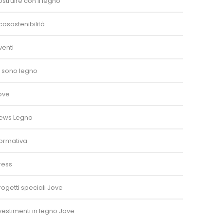
ostruire con il legno
cosostenibilità
venti
o sono legno
ove
ews Legno
ormativa
ress
rogetti speciali Jove
ivestimenti in legno Jove