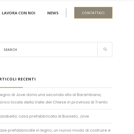
LAVORA CON NOI
NEWS
CONTATTACI
earch
r:
RTICOLI RECENTI
l legno di Jove dona una seconda vita al Barambana,
torico locale della Valle del Chiese in provincia di Trento
asabella: casa prefabbricata di Busseto, Jove
ase prefabbricate in legno, un nuovo modo di costruire e