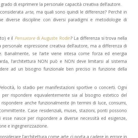
 grado di esprimere la personale capacità creativa dell’autore.
considerata
arte
, ma quali sono quindi le differenze? Perché in
diverse discipline con diversi paradigmi e metodologie di
to) e il
Pensatore
di Auguste Rodin
? La differenza si trova nella
 la personale espressione creativa dell’autore, ma a differenza di
nale. Banalmente, se l’arte viene intesa come forza ed energia
uarda, l’architettura NON può e NON deve limitarsi al sistema
dere ad un bisogno funzionale ben preciso in funzione della
 Velocità, lo stadio per manifestazioni sportive o concerti. Ogni
 per rispondere equivalentemente sia al bisogno estetico del
e rispondere anche funzionalmente (in termini di luce, consumi,
committente. Case residenziali, musei, stazioni, ponti possono
i esse nasce per rispondere a diverse necessità ed esigenze,
ione e ingegnerizzazione.
nsiderare l’architettura come arte ci porta a cadere in errore in