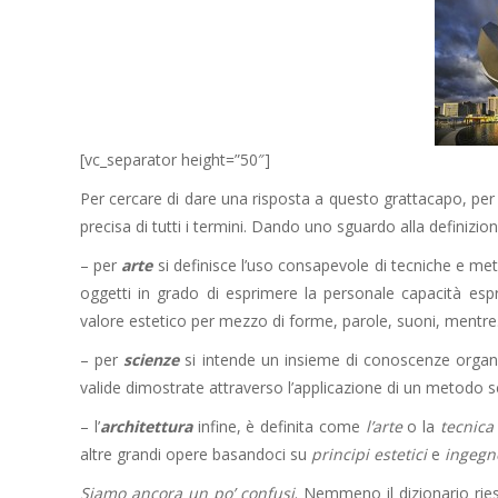
[vc_separator height=”50″]
Per cercare di dare una risposta a questo grattacapo, per
precisa di tutti i termini. Dando uno sguardo alla definizio
– per
arte
si definisce l’uso consapevole di tecniche e met
oggetti in grado di esprimere la personale capacità espr
valore estetico per mezzo di forme, parole, suoni, mentr
– per
scienze
si intende un insieme di conoscenze organ
valide dimostrate attraverso l’applicazione di un metodo s
– l’
architettura
infine, è definita come
l’arte
o la
tecnica
altre grandi opere basandoci su
principi estetici
e
ingegne
Siamo ancora un po’ confusi
. Nemmeno il dizionario riesce