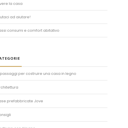
ivere la casa
iutaci ad aiutare!
assi consumi e comfort abitativo
ATEGORIE
 passaggi per costruire una casa in legno
rchitettura
ase prefabbricate Jove
onsigli