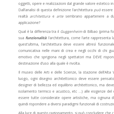
oggetti, opere e realizzazioni dal grande valore estetico in
Dall’analisi di questa definizione l’architettura
può
essere 
realtà
architettura
e
arte
sembrano appartenere a due 
applicazione?
Qual è la differenza tra il
Guggenheim
di Bilbao (prima fo
sua
funzionalità
: l’architettura, come l’arte rappresenta
quest’ultima, l’architettura deve essere altresì funzio
comunicativa nelle mani di crea e negli occhi di chi g
emotivo che sprigiona negli spettatori ma DEVE rispon
destinazione d’uso alla quale è rivolta.
Il museo delle Arti e delle Scienze, la stazione dell’Alta
luogo, ogni disegno architettonico deve essere pensato
designer di bellezza ed equilibrio architettonico, ma dev
isolamento termico e acustico, etc …) alle esigenze del 
essere tutte considerate opere artistiche, ma ognuna d
quindi rispondere a diversi paradigmi funzionali di costruz
Alla luce di questo ragionamento, si può concludere che co