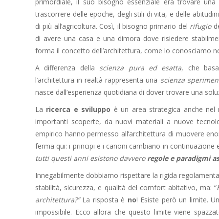
primordiale, il suo bisogno essenziale era trovare una 
trascorrere delle epoche, degli stili di vita, e delle abitud
di più all’agricoltura. Così, il bisogno primario del
rifugio
de
di avere una casa e una dimora dove risiedere stabilmen
forma il concetto dell’architettura, come lo conosciamo no
A differenza della
scienza pura ed esatta
, che basa
l’architettura in realtà rappresenta una
scienza sperimen
nasce dall’esperienza quotidiana di dover trovare una soluz
La
ricerca e sviluppo
è un area strategica anche nel m
importanti scoperte, da nuovi materiali a nuove tecno
empirico hanno permesso all’architettura di muovere enor
ferma qui: i principi e i canoni cambiano in continuazione
tutti questi anni esistono davvero
regole e paradigmi as
Innegabilmente dobbiamo rispettare la rigida regolamentazio
stabilità, sicurezza, e qualità del comfort abitativo, ma: “
architettura?”
La risposta è
no
! Esiste però un limite. U
impossibile. Ecco allora che questo limite viene spazza