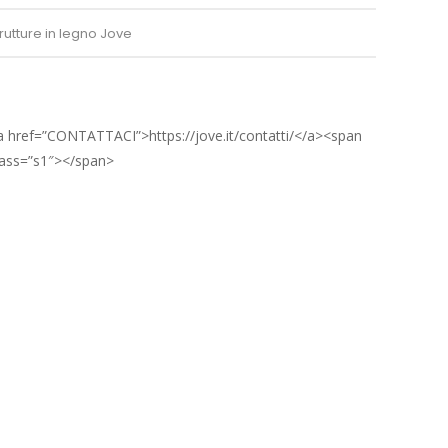
trutture in legno Jove
a href=”CONTATTACI”>https://jove.it/contatti/</a><span
lass=”s1″></span>