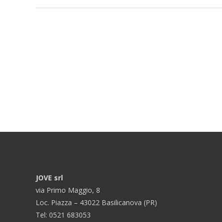
JOVE srl
via Primo Maggio, 8
Loc. Piazza – 43022 Basilicanova (PR)
Tel: 0521 683053